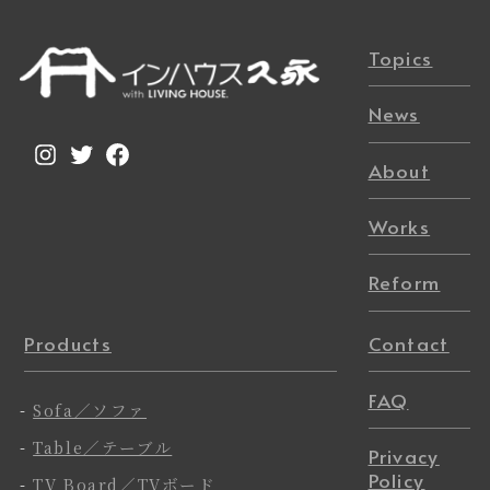
Topics
News
Instagram
Twitter
Facebook
About
Works
Reform
Products
Contact
FAQ
-
Sofa／ソファ
-
Table／テーブル
Privacy
Policy
-
TV Board／TVボード