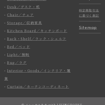
-
Desk／デスク・机
特定商取引法
-
Chair／チェア
に基づく表記
-
Storage／収納家具
Sitemap
-
Kitchen Board／キッチンボード
-
Rack・Shelf／ラック・シェルフ
-
Bed／ベッド
-
Light／照明
-
Rug／ラグ
-
Interior・Goods／インテリア・雑
貨
-
Curtain／カーテンコーディネート
©
インハウス久永 with LIVINGHOUSE.