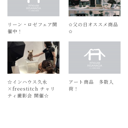
リーン・ロゼフェア開
✩父の日オススメ商品
催中！
✩
☆インハウス久永
アート商品 多数入
×freestitch チャリ
荷！
ティ撮影会 開催☆