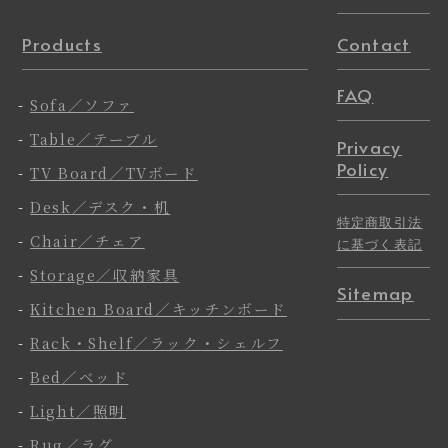
Products
Contact
FAQ
-
Sofa／ソファ
-
Table／テーブル
Privacy
Policy
-
TV Board／TVボード
-
Desk／デスク・机
特定商取引法
-
Chair／チェア
に基づく表記
-
Storage／収納家具
Sitemap
-
Kitchen Board／キッチンボード
-
Rack・Shelf／ラック・シェルフ
-
Bed／ベッド
-
Light／照明
-
Rug／ラグ