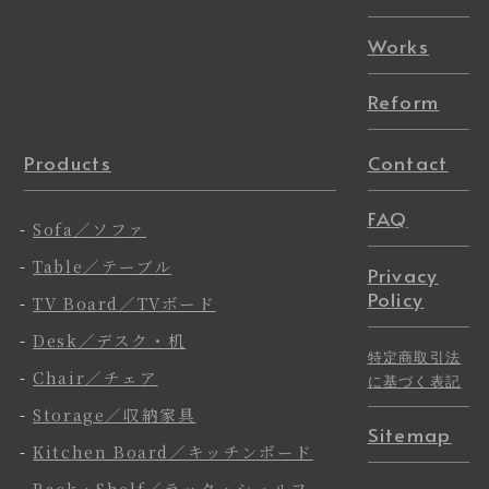
Works
Reform
Products
Contact
FAQ
-
Sofa／ソファ
-
Table／テーブル
Privacy
Policy
-
TV Board／TVボード
-
Desk／デスク・机
特定商取引法
-
Chair／チェア
に基づく表記
-
Storage／収納家具
Sitemap
-
Kitchen Board／キッチンボード
-
Rack・Shelf／ラック・シェルフ