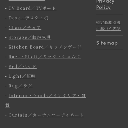
Privacy
Policy
-
TV Board／TVボード
-
Desk／デスク・机
特定商取引法
-
Chair／チェア
に基づく表記
-
Storage／収納家具
Sitemap
-
Kitchen Board／キッチンボード
-
Rack・Shelf／ラック・シェルフ
-
Bed／ベッド
-
Light／照明
-
Rug／ラグ
-
Interior・Goods／インテリア・雑
貨
-
Curtain／カーテンコーディネート