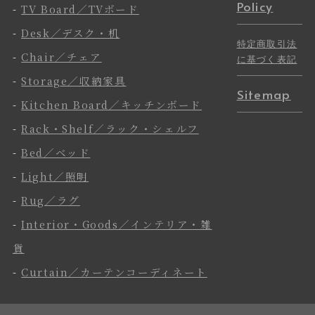
Policy
-
TV Board／TVボード
-
Desk／デスク・机
特定商取引法
-
Chair／チェア
に基づく表記
-
Storage／収納家具
Sitemap
-
Kitchen Board／キッチンボード
-
Rack・Shelf／ラック・シェルフ
-
Bed／ベッド
-
Light／照明
-
Rug／ラグ
-
Interior・Goods／インテリア・雑
貨
-
Curtain／カーテンコーディネート