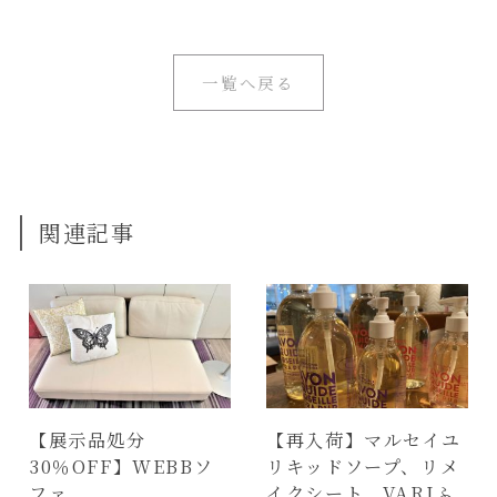
一覧へ戻る
関連記事
【展示品処分
【再入荷】マルセイユ
30％OFF】WEBBソ
リキッドソープ、リメ
ファ
イクシート、VARIふ