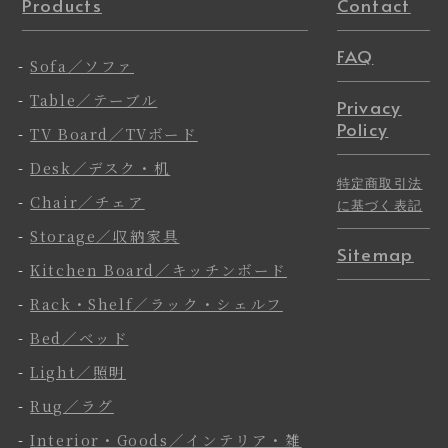
Products
Contact
FAQ
-
Sofa／ソファ
-
Table／テーブル
Privacy
Policy
-
TV Board／TVボード
-
Desk／デスク・机
特定商取引法
-
Chair／チェア
に基づく表記
-
Storage／収納家具
Sitemap
-
Kitchen Board／キッチンボード
-
Rack・Shelf／ラック・シェルフ
-
Bed／ベッド
-
Light／照明
-
Rug／ラグ
-
Interior・Goods／インテリア・雑