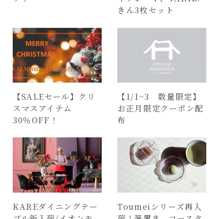
きん3枚セット
【SALEセール】クリ
【1/1~3 数量限定】
スマスアイテム
お正月限定クーポン配
30％OFF！
布
KAREダイニングテー
Toumeiシリーズ再入
ブル新入荷/イオンモ
荷！箸置き、コースタ