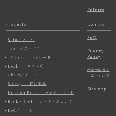
Reform
Products
Contact
FAQ
-
Sofa／ソファ
-
Table／テーブル
Privacy
Policy
-
TV Board／TVボード
-
Desk／デスク・机
特定商取引法
-
Chair／チェア
に基づく表記
-
Storage／収納家具
Sitemap
-
Kitchen Board／キッチンボード
-
Rack・Shelf／ラック・シェルフ
-
Bed／ベッド