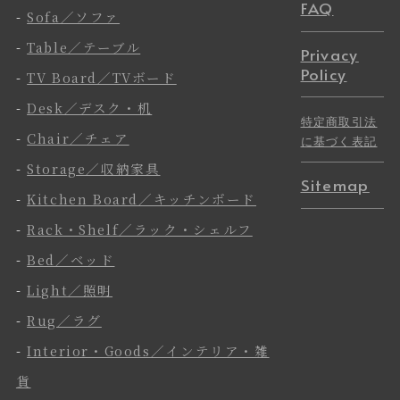
FAQ
-
Sofa／ソファ
-
Table／テーブル
Privacy
Policy
-
TV Board／TVボード
-
Desk／デスク・机
特定商取引法
-
Chair／チェア
に基づく表記
-
Storage／収納家具
Sitemap
-
Kitchen Board／キッチンボード
-
Rack・Shelf／ラック・シェルフ
-
Bed／ベッド
-
Light／照明
-
Rug／ラグ
-
Interior・Goods／インテリア・雑
貨