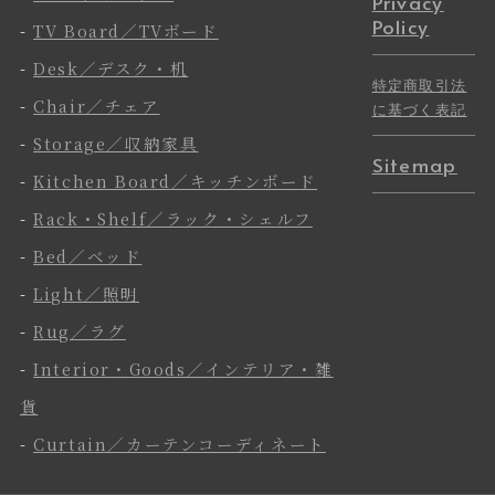
Privacy
Policy
-
TV Board／TVボード
-
Desk／デスク・机
特定商取引法
-
Chair／チェア
に基づく表記
-
Storage／収納家具
Sitemap
-
Kitchen Board／キッチンボード
-
Rack・Shelf／ラック・シェルフ
-
Bed／ベッド
-
Light／照明
-
Rug／ラグ
-
Interior・Goods／インテリア・雑
貨
-
Curtain／カーテンコーディネート