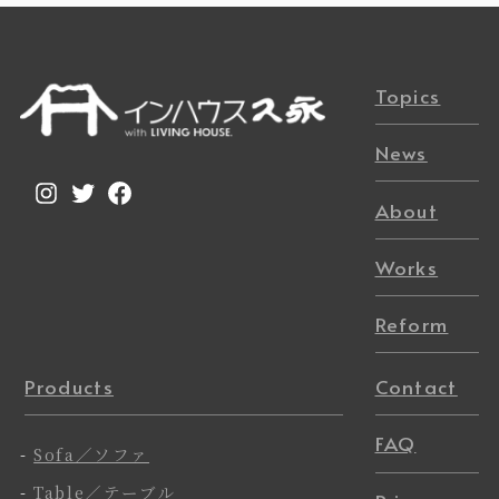
Topics
News
Instagram
Twitter
Facebook
About
Works
Reform
Products
Contact
FAQ
-
Sofa／ソファ
-
Table／テーブル