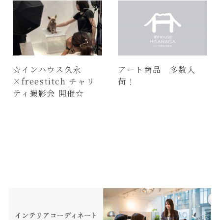
☆インハウス久永
アート商品 多数入
×freestitch チャリ
荷！
ティ撮影会 開催☆