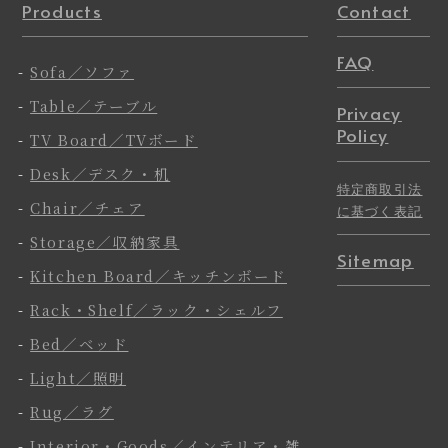
Products
Contact
FAQ
-
Sofa／ソファ
-
Table／テーブル
Privacy
Policy
-
TV Board／TVボード
-
Desk／デスク・机
特定商取引法
-
Chair／チェア
に基づく表記
-
Storage／収納家具
Sitemap
-
Kitchen Board／キッチンボード
-
Rack・Shelf／ラック・シェルフ
-
Bed／ベッド
-
Light／照明
-
Rug／ラグ
-
Interior・Goods／インテリア・雑