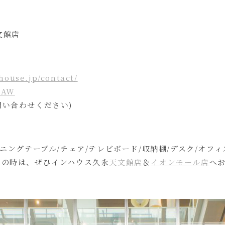
文館店
nhouse.jp/contact/
utAW
問い合わせください)
イニングテーブル/チェア/テレビボード/収納棚/デスク/オフ
しの時は、ぜひインハウス久永
天文館店
＆
イオンモール店
へ