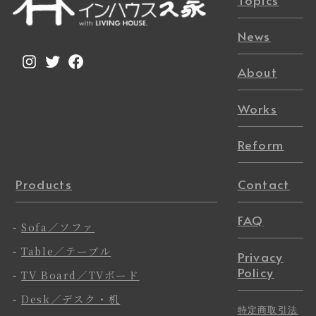
News
Instagram
Twitter
Facebook
About
Works
Reform
Products
Contact
FAQ
-
Sofa／ソファ
-
Table／テーブル
Privacy
Policy
-
TV Board／TVボード
-
Desk／デスク・机
特定商取引法