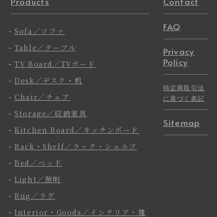
Products
Contact
FAQ
-
Sofa／ソファ
-
Table／テーブル
Privacy
Policy
-
TV Board／TVボード
-
Desk／デスク・机
特定商取引法
-
Chair／チェア
に基づく表記
-
Storage／収納家具
Sitemap
-
Kitchen Board／キッチンボード
-
Rack・Shelf／ラック・シェルフ
-
Bed／ベッド
-
Light／照明
-
Rug／ラグ
-
Interior・Goods／インテリア・雑