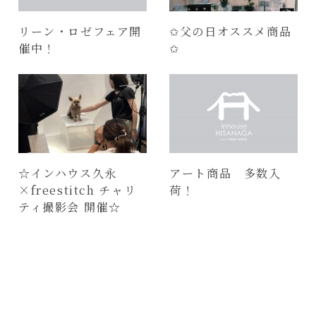
リーン・ロゼフェア開
✩父の日オススメ商品
催中！
✩
☆インハウス久永
アート商品 多数入
×freestitch チャリ
荷！
ティ撮影会 開催☆