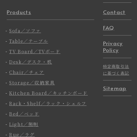
Products
Contact
FAQ
-
Sofa／ソファ
-
Table／テーブル
Privacy
Policy
-
TV Board／TVボード
-
Desk／デスク・机
特定商取引法
-
Chair／チェア
に基づく表記
-
Storage／収納家具
Sitemap
-
Kitchen Board／キッチンボード
-
Rack・Shelf／ラック・シェルフ
-
Bed／ベッド
-
Light／照明
-
Rug／ラグ