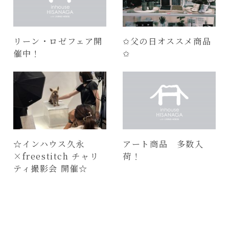
リーン・ロゼフェア開
✩父の日オススメ商品
催中！
✩
☆インハウス久永
アート商品 多数入
×freestitch チャリ
荷！
ティ撮影会 開催☆