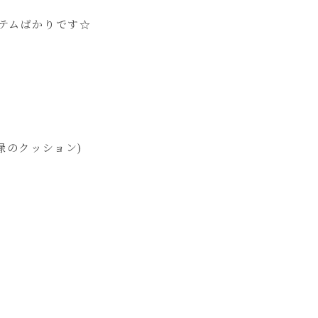
イテムばかりです☆
cm(緑のクッション)