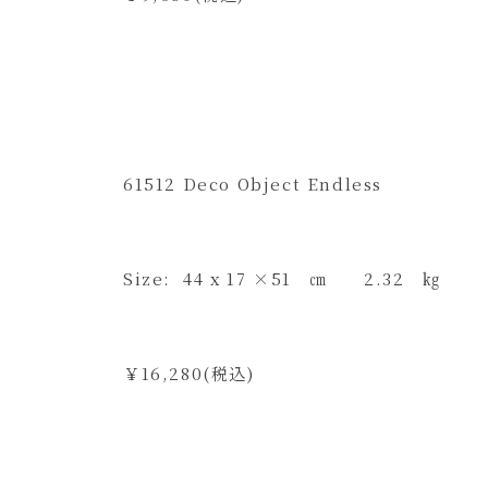
61512 Deco Object Endless
Size: 44 x 17 ×51 ㎝ 2.32 ㎏
￥16,280(税込)