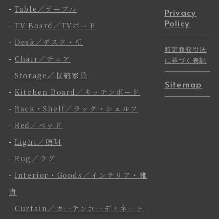
-
Table／テーブル
Privacy
Policy
-
TV Board／TVボード
-
Desk／デスク・机
特定商取引法
-
Chair／チェア
に基づく表記
-
Storage／収納家具
Sitemap
-
Kitchen Board／キッチンボード
-
Rack・Shelf／ラック・シェルフ
-
Bed／ベッド
-
Light／照明
-
Rug／ラグ
-
Interior・Goods／インテリア・雑
貨
-
Curtain／カーテンコーディネート