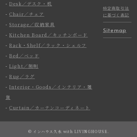
-
Desk／デスク・机
特定商取引法
-
Chair／チェア
に基づく表記
-
Storage／収納家具
Sitemap
-
Kitchen Board／キッチンボード
-
Rack・Shelf／ラック・シェルフ
-
Bed／ベッド
-
Light／照明
-
Rug／ラグ
-
Interior・Goods／インテリア・雑
貨
-
Curtain／カーテンコーディネート
©
インハウス久永 with LIVINGHOUSE.