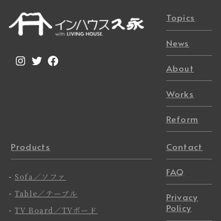
Topics
News
Instagram
Twitter
Facebook
About
Works
Reform
Products
Contact
FAQ
-
Sofa／ソファ
-
Table／テーブル
Privacy
Policy
-
TV Board／TVボード