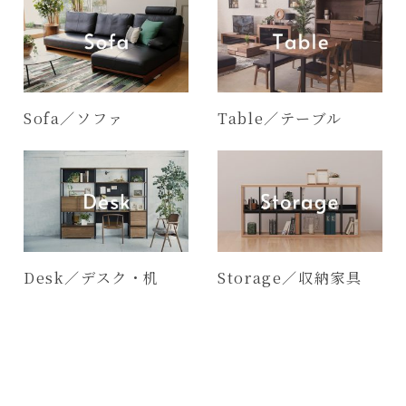
Sofa／ソファ
Table／テーブル
Desk／デスク・机
Storage／収納家具