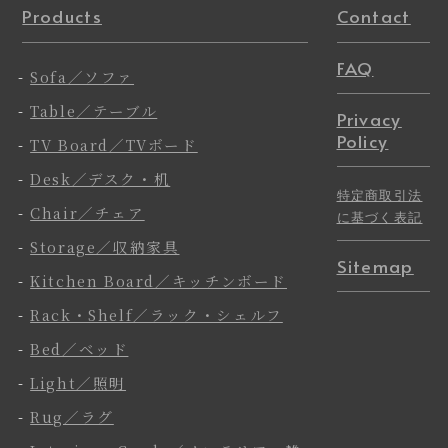
Products
Contact
FAQ
-
Sofa／ソファ
-
Table／テーブル
Privacy
Policy
-
TV Board／TVボード
-
Desk／デスク・机
特定商取引法
-
Chair／チェア
に基づく表記
-
Storage／収納家具
Sitemap
-
Kitchen Board／キッチンボード
-
Rack・Shelf／ラック・シェルフ
-
Bed／ベッド
-
Light／照明
-
Rug／ラグ