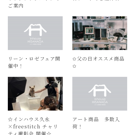
ご案内
リーン・ロゼフェア開
✩父の日オススメ商品
催中！
✩
☆インハウス久永
アート商品 多数入
×freestitch チャリ
荷！
ティ撮影会 開催☆