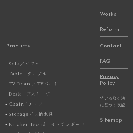
Works
Reform
Products
Contact
FAQ
-
Sofa／ソファ
-
Table／テーブル
Privacy
Policy
-
TV Board／TVボード
-
Desk／デスク・机
特定商取引法
-
Chair／チェア
に基づく表記
-
Storage／収納家具
Sitemap
-
Kitchen Board／キッチンボード