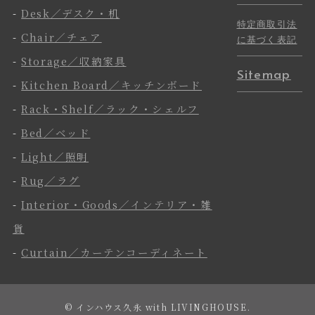
-
Desk／デスク・机
特定商取引法
-
Chair／チェア
に基づく表記
-
Storage／収納家具
Sitemap
-
Kitchen Board／キッチンボード
-
Rack・Shelf／ラック・シェルフ
-
Bed／ベッド
-
Light／照明
-
Rug／ラグ
-
Interior・Goods／インテリア・雑
貨
-
Curtain／カーテンコーディネート
©
インハウス久永 with LIVINGHOUSE.