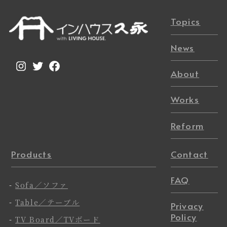
Topics
News
Instagram
Twitter
Facebook
About
Works
Reform
Products
Contact
FAQ
-
Sofa／ソファ
-
Table／テーブル
Privacy
Policy
-
TV Board／TVボード