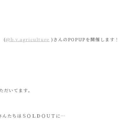
 (
@b.v.agriculture
)さんのPOPUPを開催します！
ただいてます。
肉さんたちはＳＯＬＤＯＵＴに…