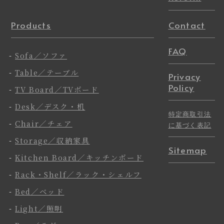
Products
Contact
FAQ
-
Sofa／ソファ
-
Table／テーブル
Privacy
Policy
-
TV Board／TVボード
-
Desk／デスク・机
特定商取引法
-
Chair／チェア
に基づく表記
-
Storage／収納家具
Sitemap
-
Kitchen Board／キッチンボード
-
Rack・Shelf／ラック・シェルフ
-
Bed／ベッド
-
Light／照明