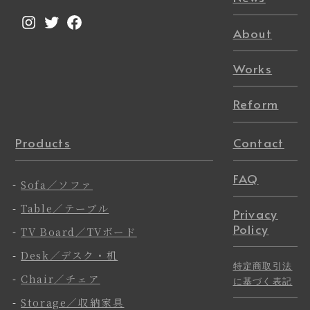
Instagram
Twitter
Facebook
About
Works
Reform
Products
Contact
FAQ
-
Sofa／ソファ
-
Table／テーブル
Privacy
Policy
-
TV Board／TVボード
-
Desk／デスク・机
特定商取引法
-
Chair／チェア
に基づく表記
-
Storage／収納家具