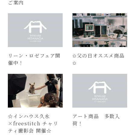
ご案内
リーン・ロゼフェア開
✩父の日オススメ商品
催中！
✩
☆インハウス久永
アート商品 多数入
×freestitch チャリ
荷！
ティ撮影会 開催☆