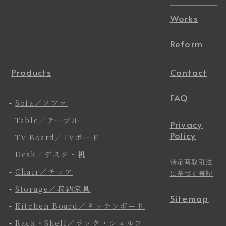
Works
Reform
Products
Contact
FAQ
-
Sofa／ソファ
-
Table／テーブル
Privacy
Policy
-
TV Board／TVボード
-
Desk／デスク・机
特定商取引法
-
Chair／チェア
に基づく表記
-
Storage／収納家具
Sitemap
-
Kitchen Board／キッチンボード
-
Rack・Shelf／ラック・シェルフ