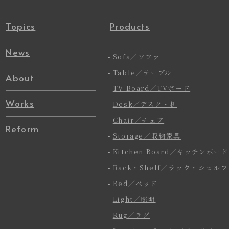
Topics
Products
News
-
Sofa／ソファ
-
Table／テーブル
About
-
TV Board／TVボード
Works
-
Desk／デスク・机
-
Chair／チェア
Reform
-
Storage／収納家具
-
Kitchen Board／キッチンボード
-
Rack・Shelf／ラック・シェルフ
-
Bed／ベッド
-
Light／照明
-
Rug／ラグ