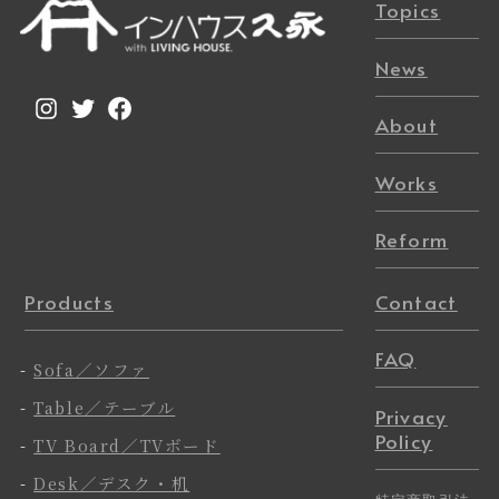
Topics
News
Instagram
Twitter
Facebook
About
Works
Reform
Products
Contact
FAQ
-
Sofa／ソファ
-
Table／テーブル
Privacy
Policy
-
TV Board／TVボード
-
Desk／デスク・机