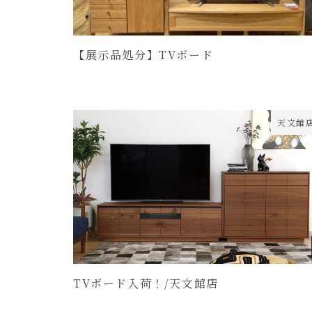
【展示品処分】TVボード
天文館
TVボード入荷！/天文館店