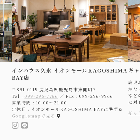
インハウス久永 イオンモールKAGOSHIMA
ギャ
BAY店
鹿児
かな
〒891-0115 鹿児島県鹿児島市東開町7
など
Tel :
099-296-7766
／ Fax : 099-296-9966
に対
営業時間 : 10:00〜21:00
定休日 : イオンモールKAGOSHIMA BAYに準ずる
ギャ
Googlemapで見る