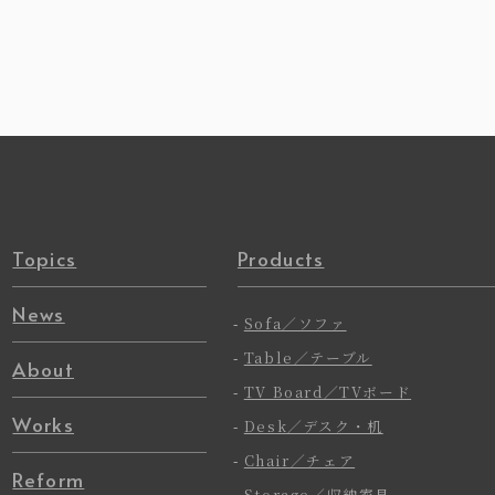
Topics
Products
News
-
Sofa／ソファ
-
Table／テーブル
About
-
TV Board／TVボード
Works
-
Desk／デスク・机
-
Chair／チェア
Reform
-
Storage／収納家具