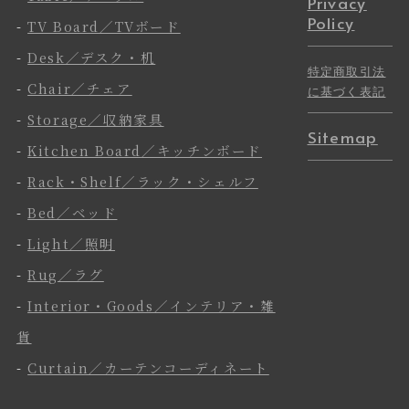
Privacy
Policy
-
TV Board／TVボード
-
Desk／デスク・机
特定商取引法
-
Chair／チェア
に基づく表記
-
Storage／収納家具
Sitemap
-
Kitchen Board／キッチンボード
-
Rack・Shelf／ラック・シェルフ
-
Bed／ベッド
-
Light／照明
-
Rug／ラグ
-
Interior・Goods／インテリア・雑
貨
-
Curtain／カーテンコーディネート