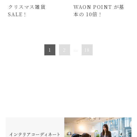
クリスマス雑貨
WAON POINT が基
SALE！
本の 10倍！
1
2
...
18