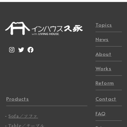
Topics
News
Instagram
Twitter
Facebook
About
Works
Reform
Products
Contact
FAQ
-
Sofa／ソファ
-
Table／テーブル