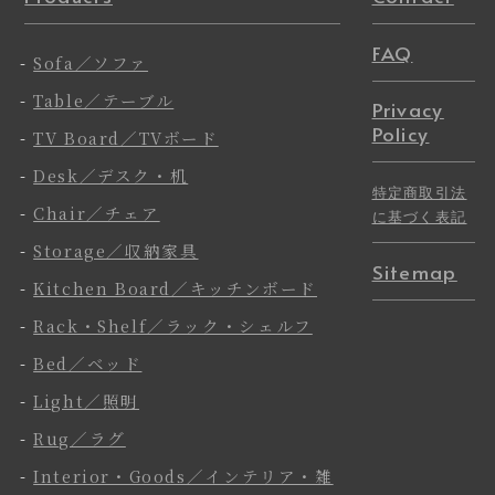
FAQ
-
Sofa／ソファ
-
Table／テーブル
Privacy
Policy
-
TV Board／TVボード
-
Desk／デスク・机
特定商取引法
-
Chair／チェア
に基づく表記
-
Storage／収納家具
Sitemap
-
Kitchen Board／キッチンボード
-
Rack・Shelf／ラック・シェルフ
-
Bed／ベッド
-
Light／照明
-
Rug／ラグ
-
Interior・Goods／インテリア・雑