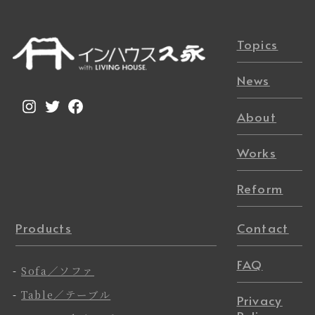
Topics
News
Instagram
Twitter
Facebook
About
Works
Reform
Products
Contact
FAQ
-
Sofa／ソファ
-
Table／テーブル
Privacy