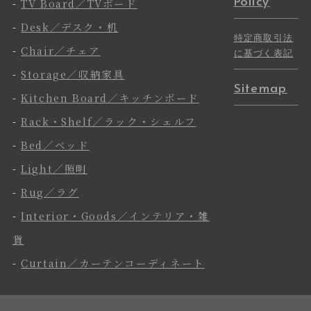
Policy
-
TV Board／TVボード
-
Desk／デスク・机
特定商取引法
-
Chair／チェア
に基づく表記
-
Storage／収納家具
Sitemap
-
Kitchen Board／キッチンボード
-
Rack・Shelf／ラック・シェルフ
-
Bed／ベッド
-
Light／照明
-
Rug／ラグ
-
Interior・Goods／インテリア・雑
貨
-
Curtain／カーテンコーディネート