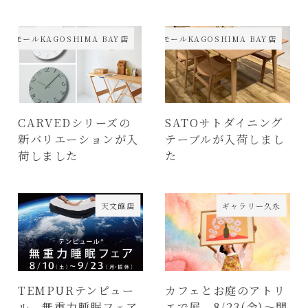
オンモールKAGOSHIMA BAY店
イオンモールKAGOSHIMA BAY店
CARVEDシリーズの
SATOサトダイニング
新バリエーションが入
テーブルが入荷しまし
荷しました
た
天文館店
ギャラリー久永
TEMPURテンピュー
カフェとお庭のアトリ
ル 無重力睡眠フェア
エで展 8/23(金)～開