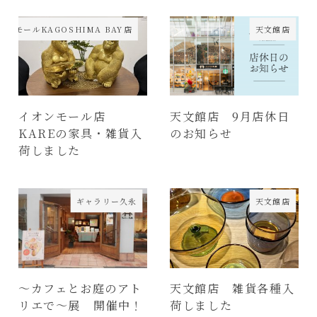
オンモールKAGOSHIMA BAY店
天文館店
イオンモール店
天文館店 9月店休日
KAREの家具・雑貨入
のお知らせ
荷しました
ギャラリー久永
天文館店
～カフェとお庭のアト
天文館店 雑貨各種入
リエで～展 開催中！
荷しました