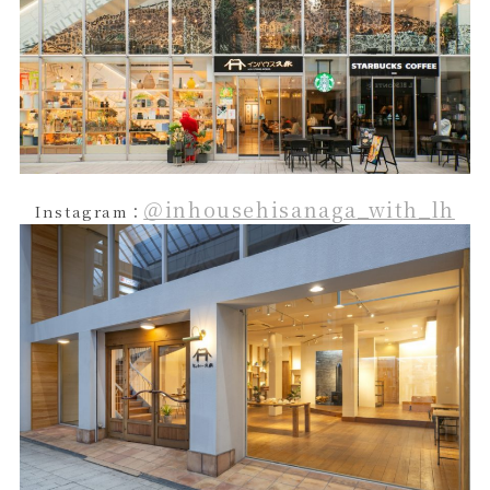
＠inhousehisanaga_with_lh
Instagram：