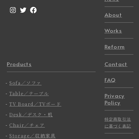
Instagram
Twitter
Facebook
About
Works
Reform
Products
Contact
FAQ
-
Sofa／ソファ
-
Table／テーブル
Privacy
Policy
-
TV Board／TVボード
-
Desk／デスク・机
特定商取引法
-
Chair／チェア
に基づく表記
-
Storage／収納家具