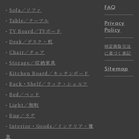
FAQ
-
Sofa／ソファ
-
Table／テーブル
Privacy
Policy
-
TV Board／TVボード
-
Desk／デスク・机
特定商取引法
-
Chair／チェア
に基づく表記
-
Storage／収納家具
Sitemap
-
Kitchen Board／キッチンボード
-
Rack・Shelf／ラック・シェルフ
-
Bed／ベッド
-
Light／照明
-
Rug／ラグ
-
Interior・Goods／インテリア・雑
貨