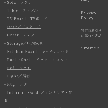
-
Sofa／ソファ
-
Table／テーブル
Privacy
Policy
-
TV Board／TVボード
-
Desk／デスク・机
特定商取引法
-
Chair／チェア
に基づく表記
-
Storage／収納家具
Sitemap
-
Kitchen Board／キッチンボード
-
Rack・Shelf／ラック・シェルフ
-
Bed／ベッド
-
Light／照明
-
Rug／ラグ
-
Interior・Goods／インテリア・雑
貨