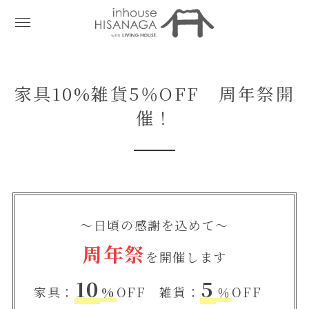
家具10%雑貨5％OFF 周年祭開
催！
～日頃の感謝を込めて～
周年祭
を開催します
10
5
家具：
%
OFF 雑貨：
％
OFF