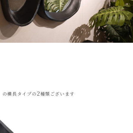
2
m) の横長タイプの
種類ございます