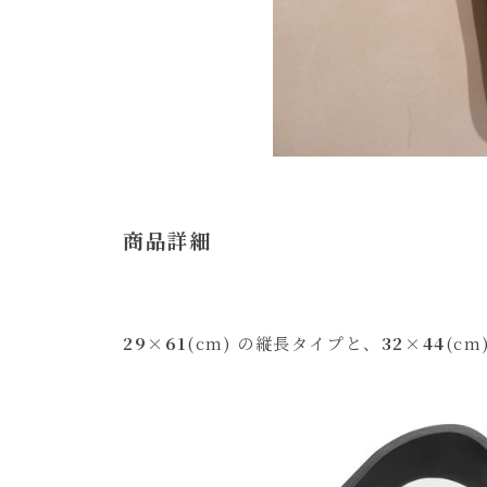
商品詳細
29×61
(cm) の縦長タイプと、
32×44
(c