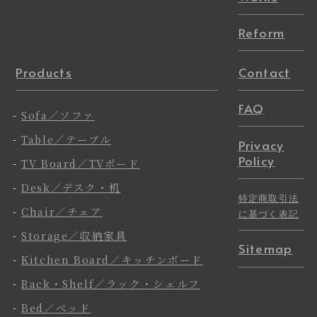
Reform
Products
Contact
FAQ
-
Sofa／ソファ
-
Table／テーブル
Privacy
Policy
-
TV Board／TVボード
-
Desk／デスク・机
特定商取引法
-
Chair／チェア
に基づく表記
-
Storage／収納家具
Sitemap
-
Kitchen Board／キッチンボード
-
Rack・Shelf／ラック・シェルフ
-
Bed／ベッド