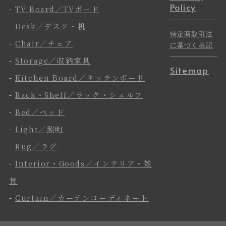
Policy
-
TV Board／TVボード
-
Desk／デスク・机
特定商取引法
-
Chair／チェア
に基づく表記
-
Storage／収納家具
Sitemap
-
Kitchen Board／キッチンボード
-
Rack・Shelf／ラック・シェルフ
-
Bed／ベッド
-
Light／照明
-
Rug／ラグ
-
Interior・Goods／インテリア・雑
貨
-
Curtain／カーテンコーディネート