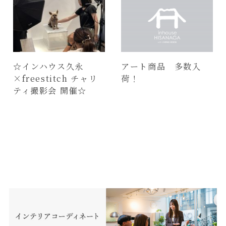
☆インハウス久永
アート商品 多数入
×freestitch チャリ
荷！
ティ撮影会 開催☆