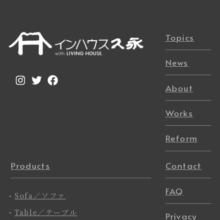
Topics
News
Instagram
Twitter
Facebook
About
Works
Reform
Products
Contact
FAQ
-
Sofa／ソファ
-
Table／テーブル
Privacy