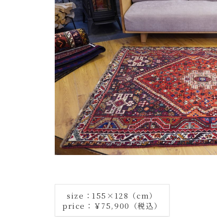
size：155×128（cm）
price：￥75,900（税込）