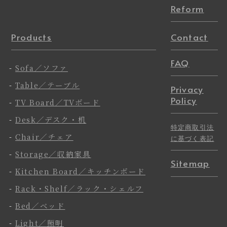
Reform
Products
Contact
FAQ
-
Sofa／ソファ
-
Table／テーブル
Privacy
Policy
-
TV Board／TVボード
-
Desk／デスク・机
特定商取引法
-
Chair／チェア
に基づく表記
-
Storage／収納家具
Sitemap
-
Kitchen Board／キッチンボード
-
Rack・Shelf／ラック・シェルフ
-
Bed／ベッド
-
Light／照明