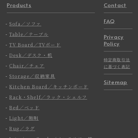
Products
Contact
FAQ
-
Sofa／ソファ
-
Table／テーブル
Privacy
Policy
-
TV Board／TVボード
-
Desk／デスク・机
特定商取引法
-
Chair／チェア
に基づく表記
-
Storage／収納家具
Sitemap
-
Kitchen Board／キッチンボード
-
Rack・Shelf／ラック・シェルフ
-
Bed／ベッド
-
Light／照明
-
Rug／ラグ