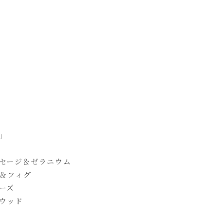
」
トセージ＆ゼラニウム
ス＆フィグ
ーズ
ズウッド