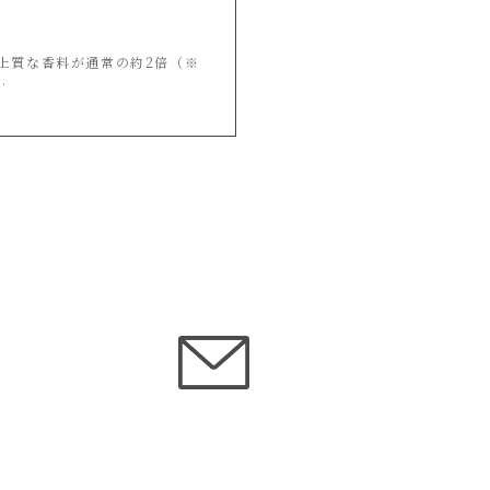
る上質な香料が通常の約2倍（※
.