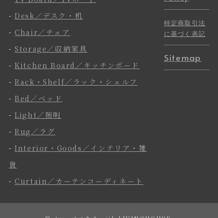
-
Desk／デスク・机
特定商取引法
-
Chair／チェア
に基づく表記
-
Storage／収納家具
Sitemap
-
Kitchen Board／キッチンボード
-
Rack・Shelf／ラック・シェルフ
-
Bed／ベッド
-
Light／照明
-
Rug／ラグ
-
Interior・Goods／インテリア・雑
貨
-
Curtain／カーテンコーディネート