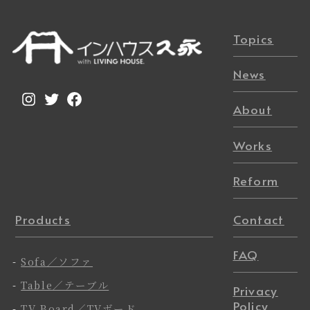
Topics
News
Instagram
Twitter
Facebook
About
Works
Reform
Products
Contact
FAQ
-
Sofa／ソファ
-
Table／テーブル
Privacy
Policy
-
TV Board／TVボード