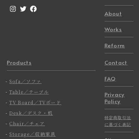
Instagram
Twitter
Facebook
About
Works
Reform
Products
Contact
FAQ
-
Sofa／ソファ
-
Table／テーブル
Privacy
Policy
-
TV Board／TVボード
-
Desk／デスク・机
特定商取引法
-
Chair／チェア
に基づく表記
-
Storage／収納家具