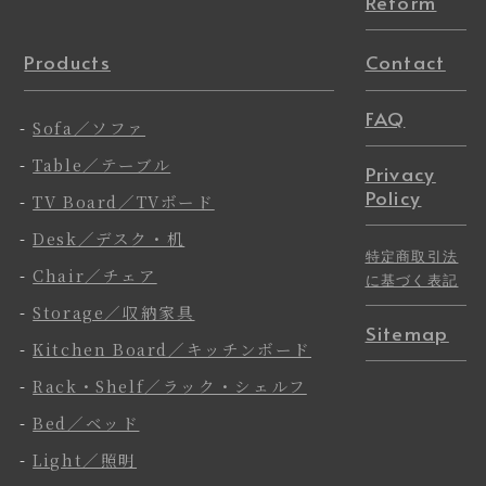
Reform
Products
Contact
FAQ
-
Sofa／ソファ
-
Table／テーブル
Privacy
Policy
-
TV Board／TVボード
-
Desk／デスク・机
特定商取引法
-
Chair／チェア
に基づく表記
-
Storage／収納家具
Sitemap
-
Kitchen Board／キッチンボード
-
Rack・Shelf／ラック・シェルフ
-
Bed／ベッド
-
Light／照明