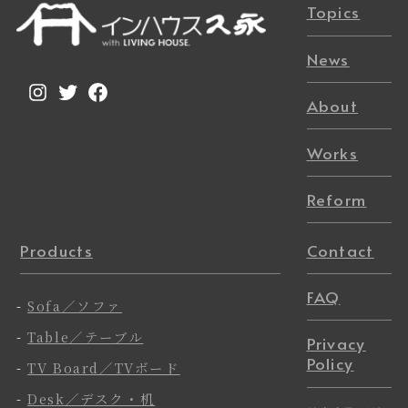
Topics
News
Instagram
Twitter
Facebook
About
Works
Reform
Products
Contact
FAQ
-
Sofa／ソファ
-
Table／テーブル
Privacy
Policy
-
TV Board／TVボード
-
Desk／デスク・机