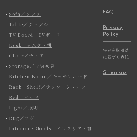
FAQ
-
Sofa／ソファ
-
Table／テーブル
Privacy
Policy
-
TV Board／TVボード
-
Desk／デスク・机
特定商取引法
-
Chair／チェア
に基づく表記
-
Storage／収納家具
Sitemap
-
Kitchen Board／キッチンボード
-
Rack・Shelf／ラック・シェルフ
-
Bed／ベッド
-
Light／照明
-
Rug／ラグ
-
Interior・Goods／インテリア・雑