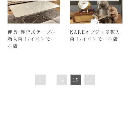
伸長･昇降式テーブル
KAREオブジェ多数入
新入荷！/イオンモー
荷！/イオンモール店
ル店
1
...
14
15
16