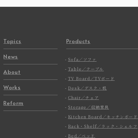
Topics
Products
News
-
Sofa／ソファ
-
Table／テーブル
About
-
TV Board／TVボード
Works
-
Desk／デスク・机
-
Chair／チェア
Reform
-
Storage／収納家具
-
Kitchen Board／キッチンボード
-
Rack・Shelf／ラック・シェルフ
-
Bed／ベッド