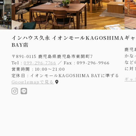
インハウス久永 イオンモールKAGOSHIMA
ギャ
BAY店
鹿児
かな
〒891-0115 鹿児島県鹿児島市東開町7
など
Tel :
099-296-7766
／ Fax : 099-296-9966
に対
営業時間 : 10:00〜21:00
定休日 : イオンモールKAGOSHIMA BAYに準ずる
ギャ
Googlemapで見る