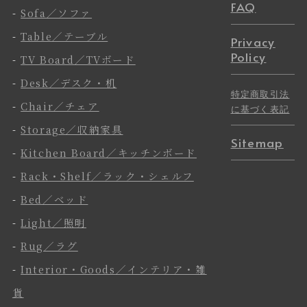
FAQ
-
Sofa／ソファ
-
Table／テーブル
Privacy
Policy
-
TV Board／TVボード
-
Desk／デスク・机
特定商取引法
-
Chair／チェア
に基づく表記
-
Storage／収納家具
Sitemap
-
Kitchen Board／キッチンボード
-
Rack・Shelf／ラック・シェルフ
-
Bed／ベッド
-
Light／照明
-
Rug／ラグ
-
Interior・Goods／インテリア・雑
貨