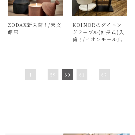
ZODAX新入荷！/天文
KOINORのダイニン
館店
グテーブル(伸長式)入
荷！/イオンモール店
1
...
59
60
61
...
67