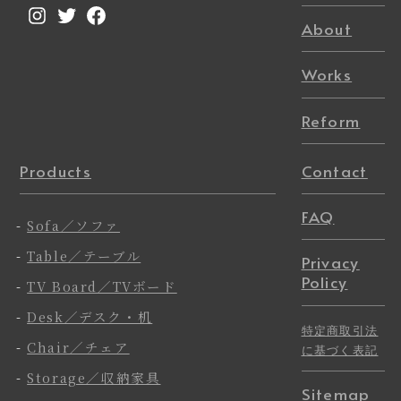
Instagram
Twitter
Facebook
About
Works
Reform
Products
Contact
FAQ
-
Sofa／ソファ
-
Table／テーブル
Privacy
Policy
-
TV Board／TVボード
-
Desk／デスク・机
特定商取引法
-
Chair／チェア
に基づく表記
-
Storage／収納家具
Sitemap