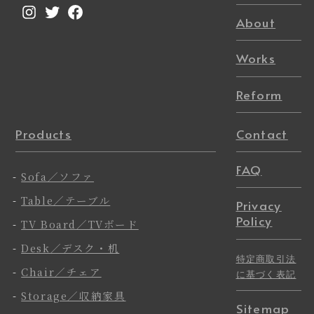
Instagram
Twitter
Facebook
About
Works
Reform
Products
Contact
FAQ
-
Sofa／ソファ
-
Table／テーブル
Privacy
Policy
-
TV Board／TVボード
-
Desk／デスク・机
特定商取引法
-
Chair／チェア
に基づく表記
-
Storage／収納家具
Sitemap